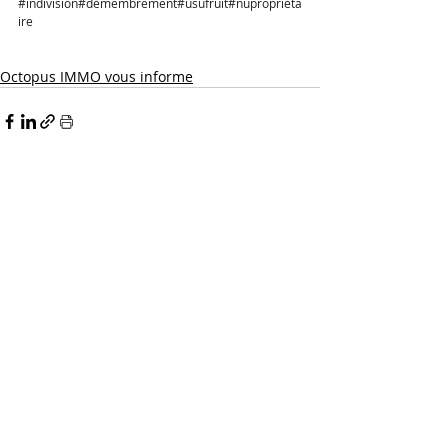
#indivision
#démembrement#usufruit#nupropriéta
ire
Octopus IMMO vous informe
Posts similaires
Voir tout