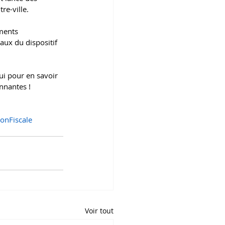
e-ville. 
ments 
aux du dispositif 
ui pour en savoir 
nnantes !
onFiscale
Voir tout