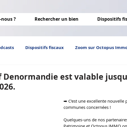
-nous ?
Rechercher un bien
Dispositifs f
odcasts
Dispositifs fiscaux
Zoom sur Octopus Imm
Investissement locatif
immobilier neuf
optim
if Denormandie est valable jusqu
026.
➡ C'est une excellente nouvelle p
communes concernées ! 
Quelques-uns de nos partenaire
Patrimoine et Octopus IMMO ont