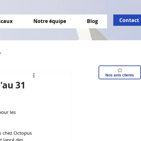
Contact
iscaux
Notre équipe
Blog
o
Nos avis clients
isation énergétique
'au 31
our les 
s chez Octopus 
 lancé des 