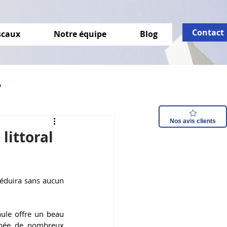
Contact
iscaux
Notre équipe
Blog
o
Nos avis clients
isation énergétique
littoral
éduira sans aucun 
ule offre un beau 
nnée de nombreux 