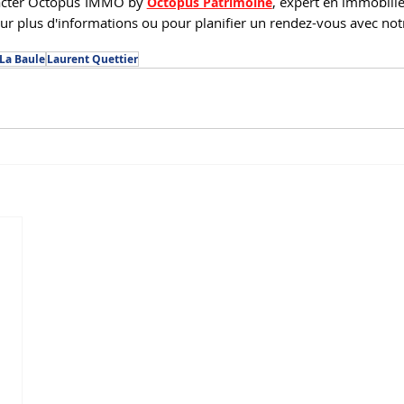
acter Octopus IMMO by 
, expert en immobilie
Octopus Patrimoine
our plus d'informations ou pour planifier un rendez-vous avec not
La Baule
Laurent Quettier