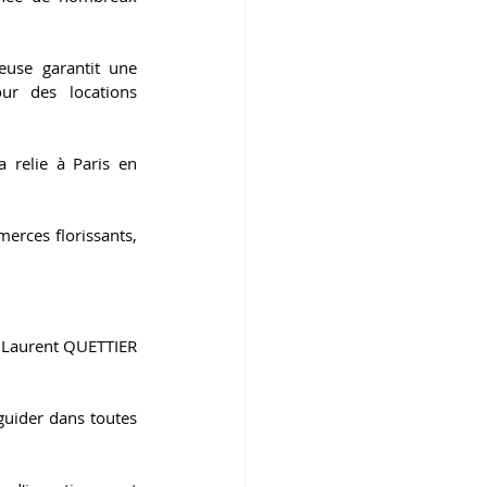
euse garantit une 
r des locations 
 relie à Paris en 
rces florissants, 
 Laurent QUETTIER 
uider dans toutes 