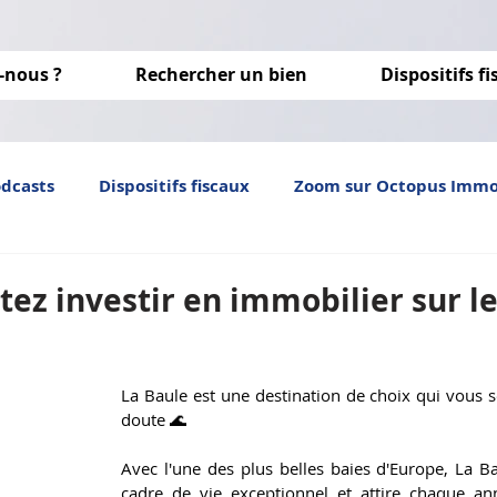
-nous ?
Rechercher un bien
Dispositifs f
odcasts
Dispositifs fiscaux
Zoom sur Octopus Imm
Investissement locatif
immobilier neuf
optim
ez investir en immobilier sur le 
La Baule est une destination de choix qui vous s
doute 🌊 
Avec l'une des plus belles baies d'Europe, La Ba
cadre de vie exceptionnel et attire chaque a