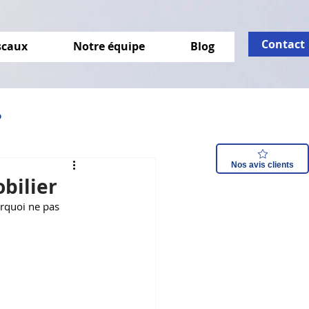
Contact
iscaux
Notre équipe
Blog
o
Nos avis clients
isation énergétique
bilier
urquoi ne pas 