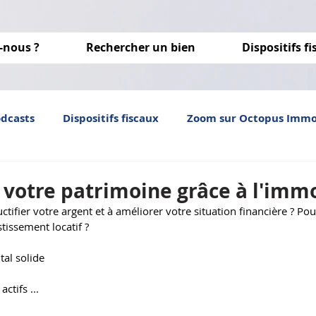
-nous ?
Rechercher un bien
Dispositifs f
odcasts
Dispositifs fiscaux
Zoom sur Octopus Imm
Investissement locatif
immobilier neuf
optim
 votre patrimoine grâce à l'immo
uctifier votre argent et à améliorer votre situation financière ? Po
tissement locatif ?
tal solide
ctifs ...