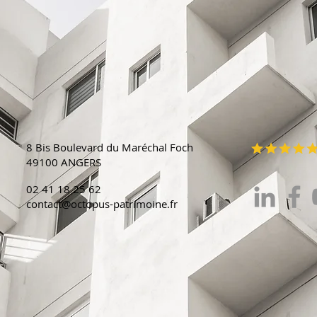
8 Bis Boulevard du Maréchal Foch
49100 ANGERS
02 41 18 25 62
contact@octopus-patrimoine.fr