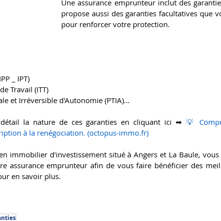
Une assurance emprunteur inclut des garantie
propose aussi des garanties facultatives que v
pour renforcer votre protection.
IPP _ IPT)
e Travail (ITT)
le et Irréversible d'Autonomie (PTIA)...
 détail la nature de ces garanties en cliquant ici ➡ 
💡 Compre
ption à la renégociation. (
octopus-immo.fr
)
n immobilier d'investissement situé à Angers et La Baule, vou
re assurance emprunteur afin de vous faire bénéficier des meill
our en savoir plus. 
nties