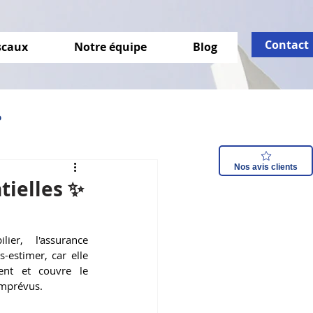
Contact
iscaux
Notre équipe
Blog
o
Nos avis clients
isation énergétique
tielles ✨
er, l'assurance 
estimer, car elle 
ent et couvre le 
mprévus. 