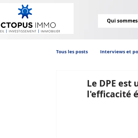
Qui sommes
Tous les posts
Interviews et p
Octopus IMMO vous informe
Le DPE est 
l'efficacit
immobilier ancien