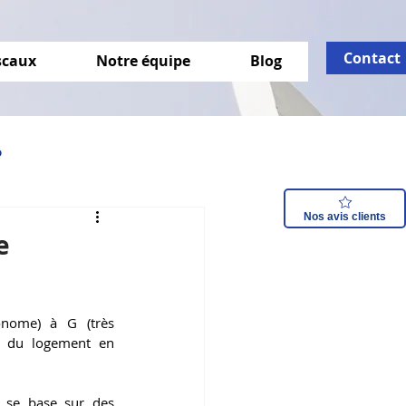
Contact
iscaux
Notre équipe
Blog
o
Nos avis clients
isation énergétique
e
nome) à G (très 
e du logement en 
 se base sur des 