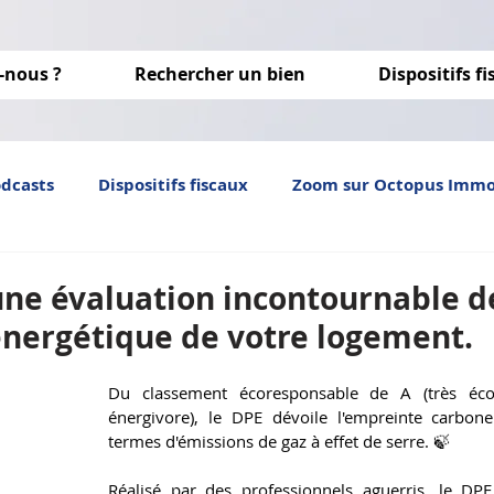
-nous ?
Rechercher un bien
Dispositifs f
odcasts
Dispositifs fiscaux
Zoom sur Octopus Imm
Investissement locatif
immobilier neuf
optim
une évaluation incontournable d
é énergétique de votre logement.
Du classement écoresponsable de A (très éco
énergivore), le DPE dévoile l'empreinte carbon
termes d'émissions de gaz à effet de serre. 🍃
Réalisé par des professionnels aguerris, le DPE