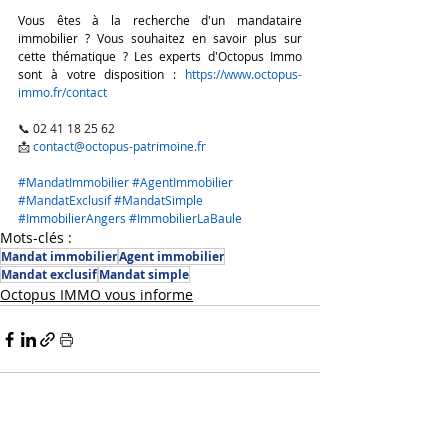
Vous êtes à la recherche d'un mandataire 
immobilier ? Vous souhaitez en savoir plus sur 
cette thématique ? Les experts d'Octopus Immo 
sont à votre disposition : 
https://www.octopus-
immo.fr/contact
📞 02 41 18 25 62
📩 
contact@octopus-patrimoine.fr
#MandatImmobilier
#AgentImmobilier
#MandatExclusif
#MandatSimple
#ImmobilierAngers
#ImmobilierLaBaule
Mots-clés :
Mandat immobilier
Agent immobilier
Mandat exclusif
Mandat simple
Octopus IMMO vous informe
Posts similaires
Voir tout